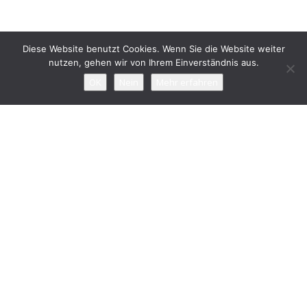
Diese Website benutzt Cookies. Wenn Sie die Website weiter
nutzen, gehen wir von Ihrem Einverständnis aus.
OK
Nein
Mehr erfahren
Einsatz des
PlaneSystem® by Udo
Plaster
Dieser innovative Ansatz hilft bei der
Vermessung individueller
Informationen im Bereich des Kiefers,
wie z.B. der Lage des Oberkiefers, die